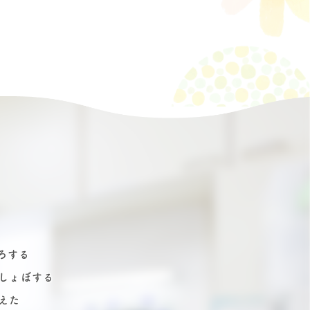
ろする
しょぼする
えた