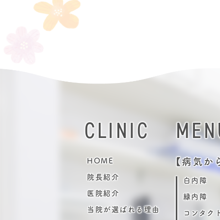
投
稿
の
ペ
ー
ジ
送
り
CLINIC
MEN
【病気か
HOME
院長紹介
白内障
医院紹介
緑内障
当院が選ばれる理由
コンタク