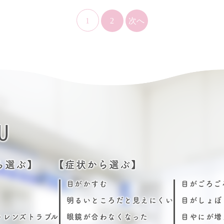
1
2
次へ
U
ら選ぶ】
【症状から選ぶ】
目がかすむ
目がごろご
明るいところだと見えにくい
目がしょぼ
トレンズトラブル
眼鏡が合わなくなった
目やにが増