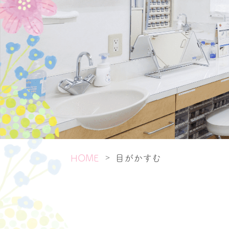
目がかすむ
>
HOME