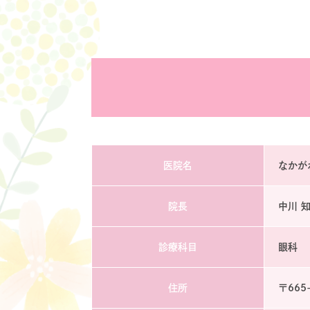
医院名
なかが
院長
中川 
診療科目
眼科
住所
〒665