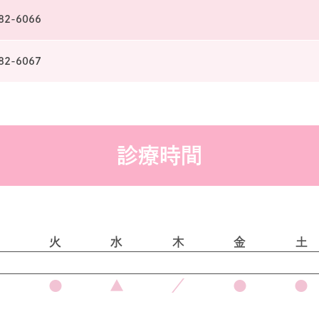
82-6066
82-6067
診療時間
火
水
木
金
土
●
●
▲
／
●
●