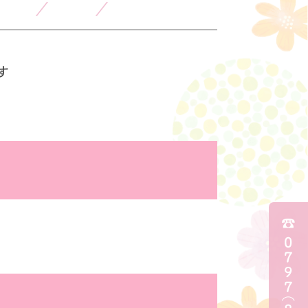
／
／
す