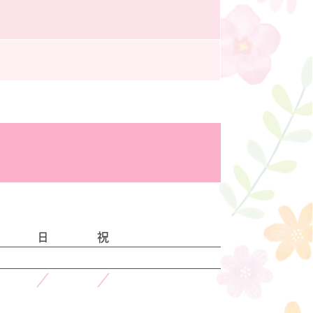
日
祝
／
／