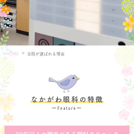
症状から探す
病気から探す
>
当院が選ばれる理由
HOME
なかがわ眼科の特徴
ーFeatureー