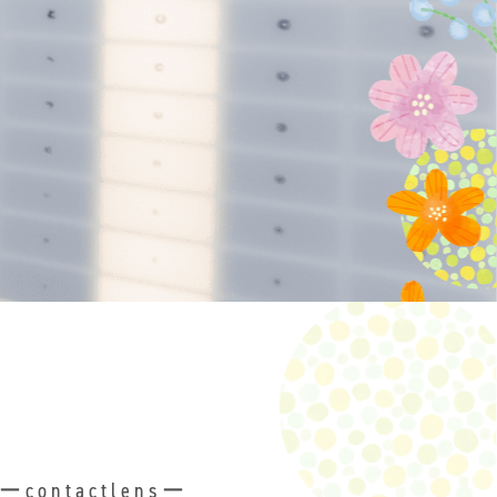
ーcontactlensー